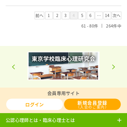
前へ
1
2
3
4
5
6
…
14
次へ
61 - 80件
264件中
会員専用サイト
新規会員登録
ログイン
（入会のご案内）
公認心理師とは・臨床心理士とは